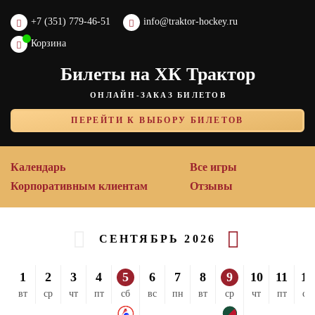
+7 (351) 779-46-51
info@traktor-hockey.ru
Корзина
Билеты на ХК Трактор
ОНЛАЙН-ЗАКАЗ БИЛЕТОВ
ПЕРЕЙТИ К ВЫБОРУ БИЛЕТОВ
Календарь
Все игры
Корпоративным клиентам
Отзывы
СЕНТЯБРЬ 2026
1
2
3
4
5
6
7
8
9
10
11
12
вт
ср
чт
пт
сб
вс
пн
вт
ср
чт
пт
сб