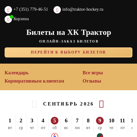
+7 (351) 779-46-51
info@traktor-hockey.ru
Корзина
Билеты на ХК Трактор
ОНЛАЙН-ЗАКАЗ БИЛЕТОВ
ПЕРЕЙТИ К ВЫБОРУ БИЛЕТОВ
Календарь
Все игры
Корпоративным клиентам
Отзывы
СЕНТЯБРЬ 2026
1
2
3
4
5
6
7
8
9
10
11
12
вт
ср
чт
пт
сб
вс
пн
вт
ср
чт
пт
сб