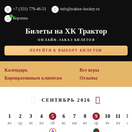
+7 (351) 779-46-51
info@traktor-hockey.ru
Корзина
Билеты на ХК Трактор
ОНЛАЙН-ЗАКАЗ БИЛЕТОВ
ПЕРЕЙТИ К ВЫБОРУ БИЛЕТОВ
Календарь
Все игры
Корпоративным клиентам
Отзывы
СЕНТЯБРЬ 2026
1
2
3
4
5
6
7
8
9
10
11
12
вт
ср
чт
пт
сб
вс
пн
вт
ср
чт
пт
сб