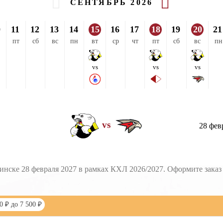
СЕНТЯБРЬ 2026
0
11
12
13
14
15
16
17
18
19
20
21
пт
сб
вс
пн
вт
ср
чт
пт
сб
вс
пн
vs
vs
vs
vs
28 фев
нске 28 февраля 2027 в рамках КХЛ 2026/2027. Оформите заказ 
0 ₽ до 7 500 ₽