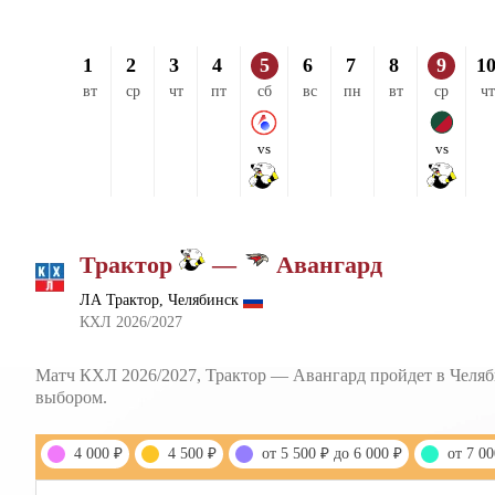
1
2
3
4
5
6
7
8
9
1
вт
ср
чт
пт
сб
вс
пн
вт
ср
чт
vs
vs
Трактор
—
Авангард
ЛА Трактор, Челябинск
КХЛ 2026/2027
Матч КХЛ 2026/2027, Трактор — Авангард пройдет в Челяби
выбором.
4 000 ₽
4 500 ₽
от 5 500 ₽ до 6 000 ₽
от 7 00