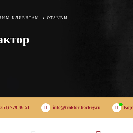
НЫМ КЛИЕНТАМ
ОТЗЫВЫ
актор
(351) 779-46-51
info@traktor-hockey.ru
Кор