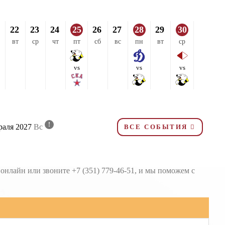
22
23
24
25
26
27
28
29
30
вт
ср
чт
пт
сб
вс
пн
вт
ср
vs
vs
vs
!
раля 2027
Вс
ВСЕ СОБЫТИЯ
онлайн или звоните +7 (351) 779-46-51, и мы поможем с