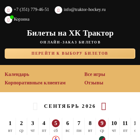
+7 (351) 779-46-51
info@traktor-hockey.ru
Корзина
Билеты на ХК Трактор
ОНЛАЙН-ЗАКАЗ БИЛЕТОВ
ПЕРЕЙТИ К ВЫБОРУ БИЛЕТОВ
Календарь
Все игры
Корпоративным клиентам
Отзывы
СЕНТЯБРЬ 2026
1
2
3
4
5
6
7
8
9
10
11
12
вт
ср
чт
пт
сб
вс
пн
вт
ср
чт
пт
сб