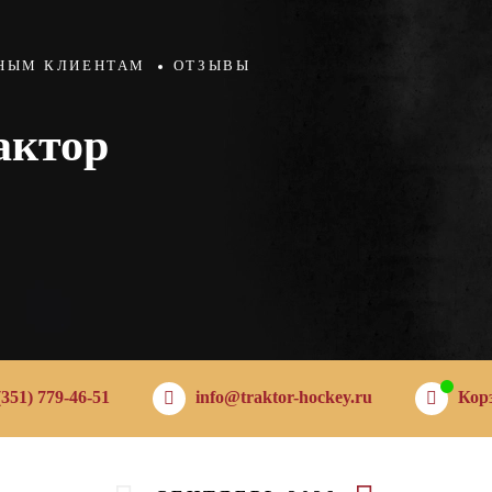
НЫМ КЛИЕНТАМ
ОТЗЫВЫ
актор
(351) 779-46-51
info@traktor-hockey.ru
Кор