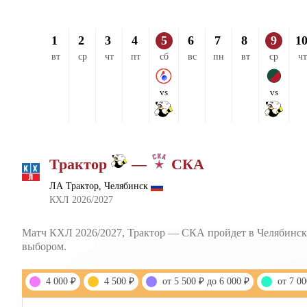
1
2
3
4
5
6
7
8
9
1
вт
ср
чт
пт
сб
вс
пн
вт
ср
чт
vs
vs
Трактор
—
СКА
ЛА Трактор, Челябинск
КХЛ 2026/2027
Матч КХЛ 2026/2027, Трактор — СКА пройдет в Челябинске 
выбором.
4 000 ₽
4 500 ₽
от 5 500 ₽ до 6 000 ₽
от 7 00