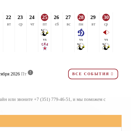
22
23
24
25
26
27
28
29
30
вт
ср
чт
пт
сб
вс
пн
вт
ср
vs
vs
vs
!
тября 2026
Пт
ВСЕ СОБЫТИЯ
йн или звоните +7 (351) 779-46-51, и мы поможем с