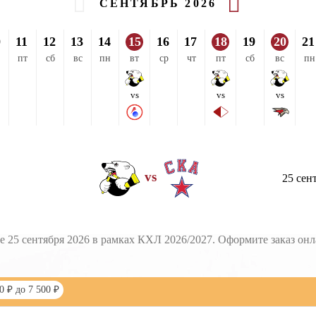
СЕНТЯБРЬ 2026
0
11
12
13
14
15
16
17
18
19
20
21
пт
сб
вс
пн
вт
ср
чт
пт
сб
вс
пн
vs
vs
vs
vs
25 сен
25 сентября 2026 в рамках КХЛ 2026/2027. Оформите заказ онла
0 ₽ до 7 500 ₽