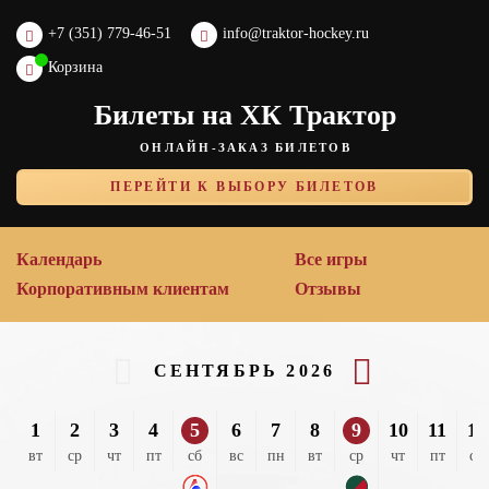
+7 (351) 779-46-51
info@traktor-hockey.ru
Корзина
Билеты на ХК Трактор
ОНЛАЙН-ЗАКАЗ БИЛЕТОВ
ПЕРЕЙТИ К ВЫБОРУ БИЛЕТОВ
Календарь
Все игры
Корпоративным клиентам
Отзывы
СЕНТЯБРЬ 2026
1
2
3
4
5
6
7
8
9
10
11
12
вт
ср
чт
пт
сб
вс
пн
вт
ср
чт
пт
сб